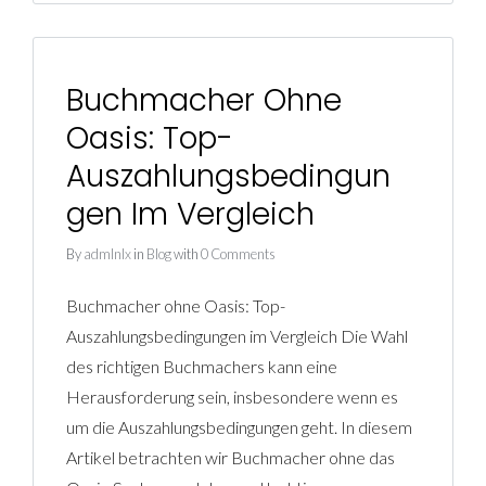
Buchmacher Ohne
Oasis: Top-
Auszahlungsbedingun
Gen Im Vergleich
By
admlnlx
in
Blog
with
0 Comments
Buchmacher ohne Oasis: Top-
Auszahlungsbedingungen im Vergleich Die Wahl
des richtigen Buchmachers kann eine
Herausforderung sein, insbesondere wenn es
um die Auszahlungsbedingungen geht. In diesem
Artikel betrachten wir Buchmacher ohne das