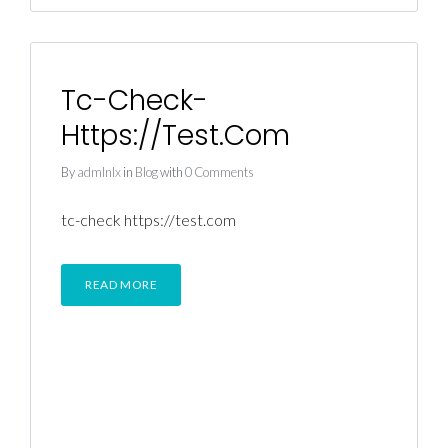
Tc-Check-
Https://test.com
By
admlnlx
in
Blog
with
0 Comments
tc-check https://test.com
READ MORE