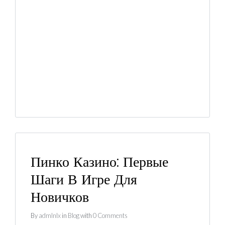
Пинко Казино: Первые
Шаги В Игре Для
Новичков
By
admlnlx
in
Blog
with
0 Comments